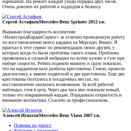
нареканий. На ремонт каждой уходи порядка двух часов.
Очень доволен их работой и подходом к бизнесу.
Сергей Астафьев
Mercedes-Benz Sprinter 2012 г.в.
Выражаю благодарность коллективу
«НижегородКарданСервис» за отлично проведенную работу
по восстановлению моего кардана на Мерседес Виано. Я
приехал в этот сервис по рекомендации своих друзей, у
которых когда-то были проблемы такого плана. Проблема
проявлялась в сильной вибрации по всему кузову и гуле при
наборе скорости. Ребята подняли машину и сразу показали,
что на карданном валу разбиты крестовины. Сняли, провели
диагностику, к замене подвесной и две крестовины. Еще две
крестовины болтались в посадочных местах, их
восстановление оказалось возможным. За всей работой
наблюдал, стоя в цеху. Через два часа мне показали новый,
только что покрашенный кардан. Порадовала открытость и
внимание коллектива. Спасибо за профессионализм.
Алексей Игнатов
Mercedes-Benz Viano 2007 г.в.
Помощь на дороге
Работаем с регионами