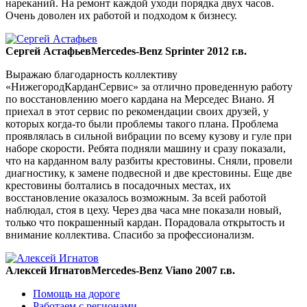
нареканий. На ремонт каждой уходи порядка двух часов.
Очень доволен их работой и подходом к бизнесу.
Сергей Астафьев
Mercedes-Benz Sprinter 2012 г.в.
Выражаю благодарность коллективу
«НижегородКарданСервис» за отлично проведенную работу
по восстановлению моего кардана на Мерседес Виано. Я
приехал в этот сервис по рекомендации своих друзей, у
которых когда-то были проблемы такого плана. Проблема
проявлялась в сильной вибрации по всему кузову и гуле при
наборе скорости. Ребята подняли машину и сразу показали,
что на карданном валу разбиты крестовины. Сняли, провели
диагностику, к замене подвесной и две крестовины. Еще две
крестовины болтались в посадочных местах, их
восстановление оказалось возможным. За всей работой
наблюдал, стоя в цеху. Через два часа мне показали новый,
только что покрашенный кардан. Порадовала открытость и
внимание коллектива. Спасибо за профессионализм.
Алексей Игнатов
Mercedes-Benz Viano 2007 г.в.
Помощь на дороге
Работаем с регионами