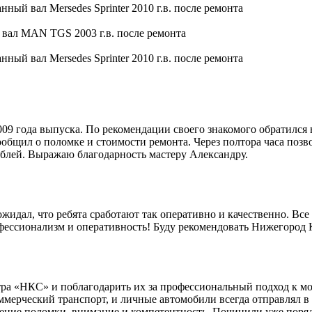
9 года выпуска. По рекомендации своего знакомого обратился 
общил о поломке и стоимости ремонта. Через полтора часа позво
блей. Выражаю благодарность мастеру Александру.
идал, что ребята сработают так оперативно и качественно. Все 
офессионализм и оперативность! Буду рекомендовать Нижегород
ра «НКС» и поблагодарить их за профессиональный подход к мо
мерческий транспорт, и личные автомобили всегда отправлял в 
ление поломки, внимание и компетентность. Починили уже поряд