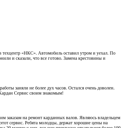
в техцентр «НКС». Автомобиль оставил утром и уехал. По
нили и сказали, что все готово. Замена крестовины и
работы заняли не более дух часов. Остался очень доволен.
 Кардан Сервис своим знакомым!
им заказам на ремонт карданных валов. Являюсь владельцем
этот сервис. Ребята молодцы, держат хорошие цены на
ка 20 машин у них, все они прекрасно откатывают более 100