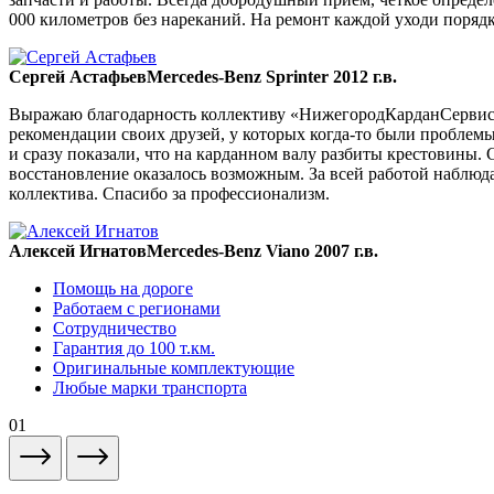
000 километров без нареканий. На ремонт каждой уходи порядка
Сергей Астафьев
Mercedes-Benz Sprinter 2012 г.в.
Выражаю благодарность коллективу «НижегородКарданСервис» 
рекомендации своих друзей, у которых когда-то были проблемы
и сразу показали, что на карданном валу разбиты крестовины. 
восстановление оказалось возможным. За всей работой наблюда
коллектива. Спасибо за профессионализм.
Алексей Игнатов
Mercedes-Benz Viano 2007 г.в.
Помощь на дороге
Работаем с регионами
Сотрудничество
Гарантия до 100 т.км.
Оригинальные комплектующие
Любые марки транспорта
01