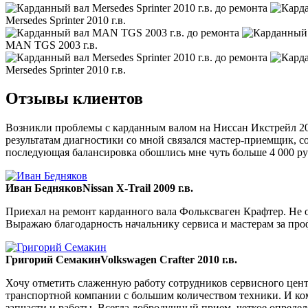
Mersedes Sprinter 2010 г.в.
MAN TGS 2003 г.в.
Mersedes Sprinter 2010 г.в.
Отзывы клиентов
Возникли проблемы с карданным валом на Ниссан Икстрейл 200
результатам диагностики со мной связался мастер-приемщик, со
последующая балансировка обошлись мне чуть больше 4 000 ру
Иван Бедняков
Nissan X-Trail 2009 г.в.
Приехал на ремонт карданного вала Фольксваген Крафтер. Не ож
Выражаю благодарность начальнику сервиса и мастерам за пр
Григорий Семакин
Volkswagen Crafter 2010 г.в.
Хочу отметить слаженную работу сотрудников сервисного цент
транспортной компании с большим количеством техники. И ком
запчасти и работы. Всегда добродушный прием, четкое опреде