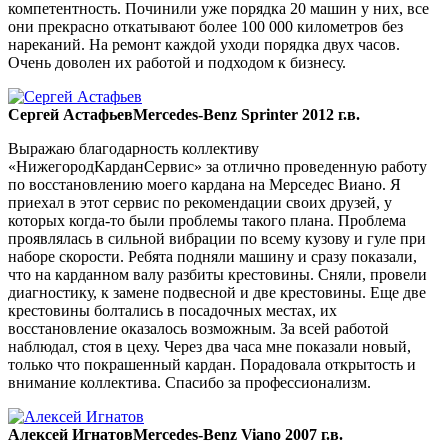
компетентность. Починили уже порядка 20 машин у них, все
они прекрасно откатывают более 100 000 километров без
нареканий. На ремонт каждой уходи порядка двух часов.
Очень доволен их работой и подходом к бизнесу.
Сергей Астафьев
Mercedes-Benz Sprinter 2012 г.в.
Выражаю благодарность коллективу
«НижегородКарданСервис» за отлично проведенную работу
по восстановлению моего кардана на Мерседес Виано. Я
приехал в этот сервис по рекомендации своих друзей, у
которых когда-то были проблемы такого плана. Проблема
проявлялась в сильной вибрации по всему кузову и гуле при
наборе скорости. Ребята подняли машину и сразу показали,
что на карданном валу разбиты крестовины. Сняли, провели
диагностику, к замене подвесной и две крестовины. Еще две
крестовины болтались в посадочных местах, их
восстановление оказалось возможным. За всей работой
наблюдал, стоя в цеху. Через два часа мне показали новый,
только что покрашенный кардан. Порадовала открытость и
внимание коллектива. Спасибо за профессионализм.
Алексей Игнатов
Mercedes-Benz Viano 2007 г.в.