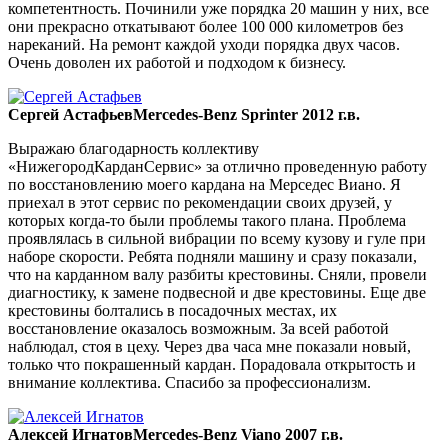
компетентность. Починили уже порядка 20 машин у них, все
они прекрасно откатывают более 100 000 километров без
нареканий. На ремонт каждой уходи порядка двух часов.
Очень доволен их работой и подходом к бизнесу.
Сергей Астафьев
Mercedes-Benz Sprinter 2012 г.в.
Выражаю благодарность коллективу
«НижегородКарданСервис» за отлично проведенную работу
по восстановлению моего кардана на Мерседес Виано. Я
приехал в этот сервис по рекомендации своих друзей, у
которых когда-то были проблемы такого плана. Проблема
проявлялась в сильной вибрации по всему кузову и гуле при
наборе скорости. Ребята подняли машину и сразу показали,
что на карданном валу разбиты крестовины. Сняли, провели
диагностику, к замене подвесной и две крестовины. Еще две
крестовины болтались в посадочных местах, их
восстановление оказалось возможным. За всей работой
наблюдал, стоя в цеху. Через два часа мне показали новый,
только что покрашенный кардан. Порадовала открытость и
внимание коллектива. Спасибо за профессионализм.
Алексей Игнатов
Mercedes-Benz Viano 2007 г.в.