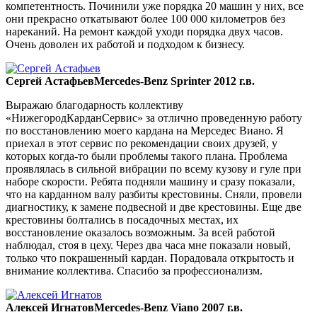
компетентность. Починили уже порядка 20 машин у них, все
они прекрасно откатывают более 100 000 километров без
нареканий. На ремонт каждой уходи порядка двух часов.
Очень доволен их работой и подходом к бизнесу.
Сергей Астафьев
Mercedes-Benz Sprinter 2012 г.в.
Выражаю благодарность коллективу
«НижегородКарданСервис» за отлично проведенную работу
по восстановлению моего кардана на Мерседес Виано. Я
приехал в этот сервис по рекомендации своих друзей, у
которых когда-то были проблемы такого плана. Проблема
проявлялась в сильной вибрации по всему кузову и гуле при
наборе скорости. Ребята подняли машину и сразу показали,
что на карданном валу разбиты крестовины. Сняли, провели
диагностику, к замене подвесной и две крестовины. Еще две
крестовины болтались в посадочных местах, их
восстановление оказалось возможным. За всей работой
наблюдал, стоя в цеху. Через два часа мне показали новый,
только что покрашенный кардан. Порадовала открытость и
внимание коллектива. Спасибо за профессионализм.
Алексей Игнатов
Mercedes-Benz Viano 2007 г.в.