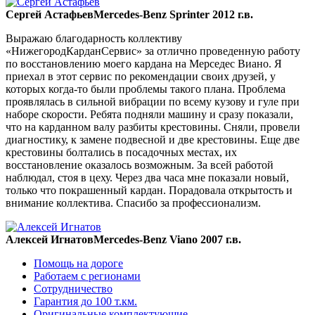
Сергей Астафьев
Mercedes-Benz Sprinter 2012 г.в.
Выражаю благодарность коллективу
«НижегородКарданСервис» за отлично проведенную работу
по восстановлению моего кардана на Мерседес Виано. Я
приехал в этот сервис по рекомендации своих друзей, у
которых когда-то были проблемы такого плана. Проблема
проявлялась в сильной вибрации по всему кузову и гуле при
наборе скорости. Ребята подняли машину и сразу показали,
что на карданном валу разбиты крестовины. Сняли, провели
диагностику, к замене подвесной и две крестовины. Еще две
крестовины болтались в посадочных местах, их
восстановление оказалось возможным. За всей работой
наблюдал, стоя в цеху. Через два часа мне показали новый,
только что покрашенный кардан. Порадовала открытость и
внимание коллектива. Спасибо за профессионализм.
Алексей Игнатов
Mercedes-Benz Viano 2007 г.в.
Помощь на дороге
Работаем с регионами
Сотрудничество
Гарантия до 100 т.км.
Оригинальные комплектующие