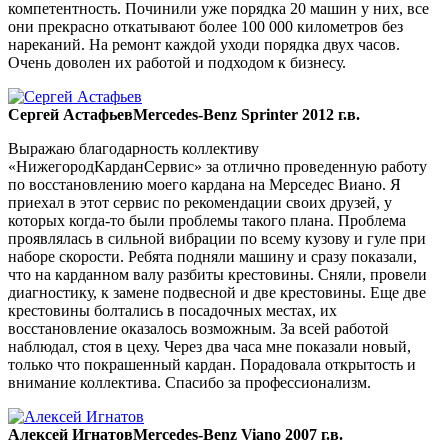
компетентность. Починили уже порядка 20 машин у них, все
они прекрасно откатывают более 100 000 километров без
нареканий. На ремонт каждой уходи порядка двух часов.
Очень доволен их работой и подходом к бизнесу.
Сергей Астафьев
Mercedes-Benz Sprinter 2012 г.в.
Выражаю благодарность коллективу
«НижегородКарданСервис» за отлично проведенную работу
по восстановлению моего кардана на Мерседес Виано. Я
приехал в этот сервис по рекомендации своих друзей, у
которых когда-то были проблемы такого плана. Проблема
проявлялась в сильной вибрации по всему кузову и гуле при
наборе скорости. Ребята подняли машину и сразу показали,
что на карданном валу разбиты крестовины. Сняли, провели
диагностику, к замене подвесной и две крестовины. Еще две
крестовины болтались в посадочных местах, их
восстановление оказалось возможным. За всей работой
наблюдал, стоя в цеху. Через два часа мне показали новый,
только что покрашенный кардан. Порадовала открытость и
внимание коллектива. Спасибо за профессионализм.
Алексей Игнатов
Mercedes-Benz Viano 2007 г.в.