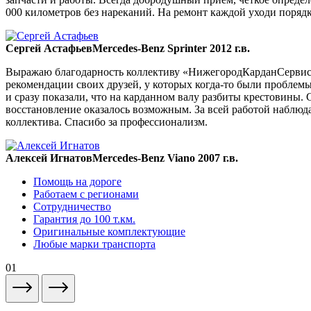
000 километров без нареканий. На ремонт каждой уходи порядка
Сергей Астафьев
Mercedes-Benz Sprinter 2012 г.в.
Выражаю благодарность коллективу «НижегородКарданСервис» 
рекомендации своих друзей, у которых когда-то были проблемы
и сразу показали, что на карданном валу разбиты крестовины. 
восстановление оказалось возможным. За всей работой наблюда
коллектива. Спасибо за профессионализм.
Алексей Игнатов
Mercedes-Benz Viano 2007 г.в.
Помощь на дороге
Работаем с регионами
Сотрудничество
Гарантия до 100 т.км.
Оригинальные комплектующие
Любые марки транспорта
01