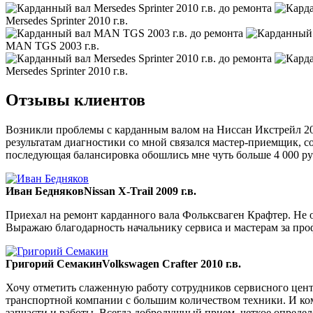
Mersedes Sprinter 2010 г.в.
MAN TGS 2003 г.в.
Mersedes Sprinter 2010 г.в.
Отзывы клиентов
Возникли проблемы с карданным валом на Ниссан Икстрейл 200
результатам диагностики со мной связался мастер-приемщик, со
последующая балансировка обошлись мне чуть больше 4 000 ру
Иван Бедняков
Nissan X-Trail 2009 г.в.
Приехал на ремонт карданного вала Фольксваген Крафтер. Не ож
Выражаю благодарность начальнику сервиса и мастерам за пр
Григорий Семакин
Volkswagen Crafter 2010 г.в.
Хочу отметить слаженную работу сотрудников сервисного цент
транспортной компании с большим количеством техники. И ком
запчасти и работы. Всегда добродушный прием, четкое опреде