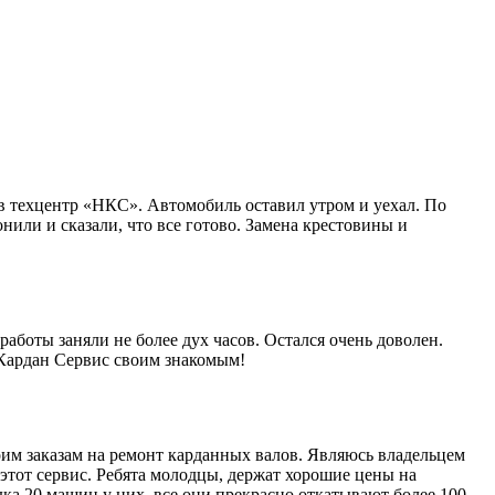
в техцентр «НКС». Автомобиль оставил утром и уехал. По
нили и сказали, что все готово. Замена крестовины и
работы заняли не более дух часов. Остался очень доволен.
 Кардан Сервис своим знакомым!
им заказам на ремонт карданных валов. Являюсь владельцем
этот сервис. Ребята молодцы, держат хорошие цены на
ка 20 машин у них, все они прекрасно откатывают более 100