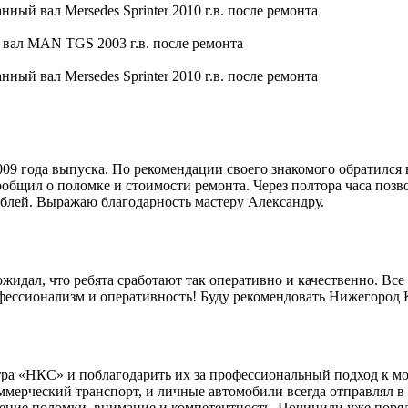
9 года выпуска. По рекомендации своего знакомого обратился 
общил о поломке и стоимости ремонта. Через полтора часа позво
блей. Выражаю благодарность мастеру Александру.
идал, что ребята сработают так оперативно и качественно. Все 
офессионализм и оперативность! Буду рекомендовать Нижегород
ра «НКС» и поблагодарить их за профессиональный подход к мо
мерческий транспорт, и личные автомобили всегда отправлял в 
ление поломки, внимание и компетентность. Починили уже поряд