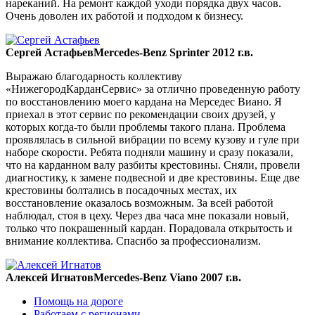
нареканий. На ремонт каждой уходи порядка двух часов.
Очень доволен их работой и подходом к бизнесу.
Сергей Астафьев
Mercedes-Benz Sprinter 2012 г.в.
Выражаю благодарность коллективу
«НижегородКарданСервис» за отлично проведенную работу
по восстановлению моего кардана на Мерседес Виано. Я
приехал в этот сервис по рекомендации своих друзей, у
которых когда-то были проблемы такого плана. Проблема
проявлялась в сильной вибрации по всему кузову и гуле при
наборе скорости. Ребята подняли машину и сразу показали,
что на карданном валу разбиты крестовины. Сняли, провели
диагностику, к замене подвесной и две крестовины. Еще две
крестовины болтались в посадочных местах, их
восстановление оказалось возможным. За всей работой
наблюдал, стоя в цеху. Через два часа мне показали новый,
только что покрашенный кардан. Порадовала открытость и
внимание коллектива. Спасибо за профессионализм.
Алексей Игнатов
Mercedes-Benz Viano 2007 г.в.
Помощь на дороге
Работаем с регионами