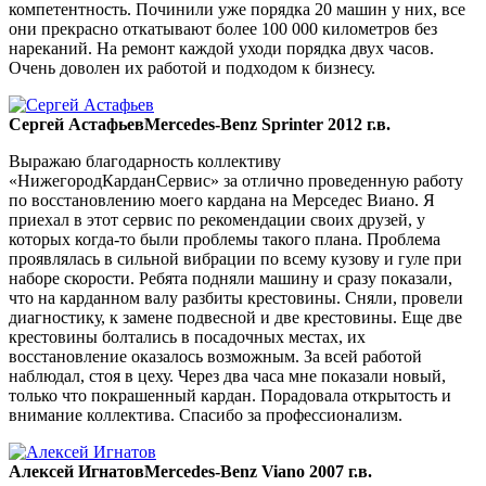
компетентность. Починили уже порядка 20 машин у них, все
они прекрасно откатывают более 100 000 километров без
нареканий. На ремонт каждой уходи порядка двух часов.
Очень доволен их работой и подходом к бизнесу.
Сергей Астафьев
Mercedes-Benz Sprinter 2012 г.в.
Выражаю благодарность коллективу
«НижегородКарданСервис» за отлично проведенную работу
по восстановлению моего кардана на Мерседес Виано. Я
приехал в этот сервис по рекомендации своих друзей, у
которых когда-то были проблемы такого плана. Проблема
проявлялась в сильной вибрации по всему кузову и гуле при
наборе скорости. Ребята подняли машину и сразу показали,
что на карданном валу разбиты крестовины. Сняли, провели
диагностику, к замене подвесной и две крестовины. Еще две
крестовины болтались в посадочных местах, их
восстановление оказалось возможным. За всей работой
наблюдал, стоя в цеху. Через два часа мне показали новый,
только что покрашенный кардан. Порадовала открытость и
внимание коллектива. Спасибо за профессионализм.
Алексей Игнатов
Mercedes-Benz Viano 2007 г.в.