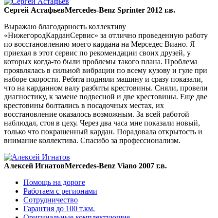
Сергей Астафьев
Mercedes-Benz Sprinter 2012 г.в.
Выражаю благодарность коллективу
«НижегородКарданСервис» за отлично проведенную работу
по восстановлению моего кардана на Мерседес Виано. Я
приехал в этот сервис по рекомендации своих друзей, у
которых когда-то были проблемы такого плана. Проблема
проявлялась в сильной вибрации по всему кузову и гуле при
наборе скорости. Ребята подняли машину и сразу показали,
что на карданном валу разбиты крестовины. Сняли, провели
диагностику, к замене подвесной и две крестовины. Еще две
крестовины болтались в посадочных местах, их
восстановление оказалось возможным. За всей работой
наблюдал, стоя в цеху. Через два часа мне показали новый,
только что покрашенный кардан. Порадовала открытость и
внимание коллектива. Спасибо за профессионализм.
Алексей Игнатов
Mercedes-Benz Viano 2007 г.в.
Помощь на дороге
Работаем с регионами
Сотрудничество
Гарантия до 100 т.км.
Оригинальные комплектующие