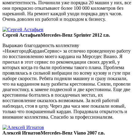
компетентность. Починили уже порядка 20 машин у них, все
они прекрасно откатывают более 100 000 километров без
нареканий. На ремонт каждой уходи порядка двух часов.
Очень доволен их работой и подходом к бизнесу.
Сергей Астафьев
Mercedes-Benz Sprinter 2012 г.в.
Выражаю благодарность коллективу
«НижегородКарданСервис» за отлично проведенную работу
по восстановлению моего кардана на Мерседес Виано. Я
приехал в этот сервис по рекомендации своих друзей, у
которых когда-то были проблемы такого плана. Проблема
проявлялась в сильной вибрации по всему кузову и гуле при
наборе скорости. Ребята подняли машину и сразу показали,
что на карданном валу разбиты крестовины. Сняли, провели
диагностику, к замене подвесной и две крестовины. Еще две
крестовины болтались в посадочных местах, их
восстановление оказалось возможным. За всей работой
наблюдал, стоя в цеху. Через два часа мне показали новый,
только что покрашенный кардан. Порадовала открытость и
внимание коллектива. Спасибо за профессионализм.
Алексей Игнатов
Mercedes-Benz Viano 2007 г.в.