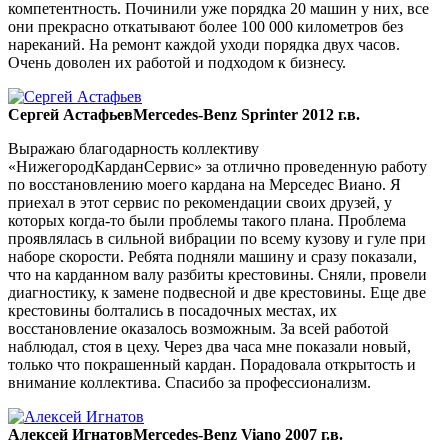
компетентность. Починили уже порядка 20 машин у них, все
они прекрасно откатывают более 100 000 километров без
нареканий. На ремонт каждой уходи порядка двух часов.
Очень доволен их работой и подходом к бизнесу.
Сергей Астафьев
Mercedes-Benz Sprinter 2012 г.в.
Выражаю благодарность коллективу
«НижегородКарданСервис» за отлично проведенную работу
по восстановлению моего кардана на Мерседес Виано. Я
приехал в этот сервис по рекомендации своих друзей, у
которых когда-то были проблемы такого плана. Проблема
проявлялась в сильной вибрации по всему кузову и гуле при
наборе скорости. Ребята подняли машину и сразу показали,
что на карданном валу разбиты крестовины. Сняли, провели
диагностику, к замене подвесной и две крестовины. Еще две
крестовины болтались в посадочных местах, их
восстановление оказалось возможным. За всей работой
наблюдал, стоя в цеху. Через два часа мне показали новый,
только что покрашенный кардан. Порадовала открытость и
внимание коллектива. Спасибо за профессионализм.
Алексей Игнатов
Mercedes-Benz Viano 2007 г.в.