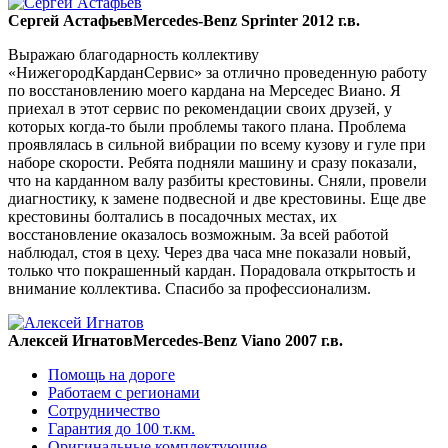
Сергей Астафьев
Mercedes-Benz Sprinter 2012 г.в.
Выражаю благодарность коллективу
«НижегородКарданСервис» за отлично проведенную работу
по восстановлению моего кардана на Мерседес Виано. Я
приехал в этот сервис по рекомендации своих друзей, у
которых когда-то были проблемы такого плана. Проблема
проявлялась в сильной вибрации по всему кузову и гуле при
наборе скорости. Ребята подняли машину и сразу показали,
что на карданном валу разбиты крестовины. Сняли, провели
диагностику, к замене подвесной и две крестовины. Еще две
крестовины болтались в посадочных местах, их
восстановление оказалось возможным. За всей работой
наблюдал, стоя в цеху. Через два часа мне показали новый,
только что покрашенный кардан. Порадовала открытость и
внимание коллектива. Спасибо за профессионализм.
Алексей Игнатов
Mercedes-Benz Viano 2007 г.в.
Помощь на дороге
Работаем с регионами
Сотрудничество
Гарантия до 100 т.км.
Оригинальные комплектующие