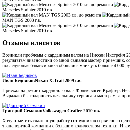
Mersedes Sprinter 2010 г.в.
MAN TGS 2003 г.в.
Mersedes Sprinter 2010 г.в.
Отзывы клиентов
Возникли проблемы с карданным валом на Ниссан Икстрейл 200
результатам диагностики со мной связался мастер-приемщик, со
последующая балансировка обошлись мне чуть больше 4 000 ру
Иван Бедняков
Nissan X-Trail 2009 г.в.
Приехал на ремонт карданного вала Фольксваген Крафтер. Не ож
Выражаю благодарность начальнику сервиса и мастерам за пр
Григорий Семакин
Volkswagen Crafter 2010 г.в.
Хочу отметить слаженную работу сотрудников сервисного цент
транспортной компании с большим количеством техники. И ком