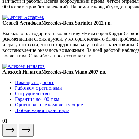
запчасти и работы. Всегда добродушный прием, четкое опреде
000 километров без нареканий. На ремонт каждой уходи порядка
Сергей Астафьев
Mercedes-Benz Sprinter 2012 г.в.
Выражаю благодарность коллективу «НижегородКарданСервис» 
рекомендации своих друзей, у которых когда-то были проблемы
и сразу показали, что на карданном валу разбиты крестовины. 
восстановление оказалось возможным. За всей работой наблюда
коллектива. Спасибо за профессионализм.
Алексей Игнатов
Mercedes-Benz Viano 2007 г.в.
Помощь на дороге
Работаем с регионами
Сотрудничество
Гарантия до 100 т.км.
Оригинальные комплектующие
Любые марки транспорта
01