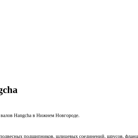
gcha
 валов Hangcha в Нижнем Новгороде.
 подвесных подшипников, шлицевых соединений, шрусов, фланце