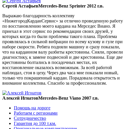
Сергей Астафьев
Mercedes-Benz Sprinter 2012 г.в.
Выражаю благодарность коллективу
«НижегородКарданСервис» за отлично проведенную работу
по восстановлению моего кардана на Мерседес Виано. Я
приехал в этот сервис по рекомендации своих друзей, у
которых когда-то были проблемы такого плана. Проблема
проявлялась в сильной вибрации по всему кузову и гуле при
наборе скорости. Ребята подняли машину и сразу показали,
что на карданном валу разбиты крестовины. Сняли, провели
диагностику, к замене подвесной и две крестовины. Еще две
крестовины болтались в посадочных местах, их
восстановление оказалось возможным. За всей работой
наблюдал, стоя в цеху. Через два часа мне показали новый,
только что покрашенный кардан. Порадовала открытость и
внимание коллектива. Спасибо за профессионализм.
Алексей Игнатов
Mercedes-Benz Viano 2007 г.в.
Помощь на дороге
Работаем с регионами
Сотрудничество
Гарантия до 100 т.км.
Оригинальные комплектующие