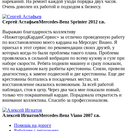
нареканий. На ремонт каждой уходи порядка двух часов.
Очень доволен их работой и подходом к бизнесу.
Сергей Астафьев
Mercedes-Benz Sprinter 2012 г.в.
Выражаю благодарность коллективу
«НижегородКарданСервис» за отлично проведенную работу
по восстановлению моего кардана на Мерседес Виано. Я
приехал в этот сервис по рекомендации своих друзей, у
которых когда-то были проблемы такого плана. Проблема
проявлялась в сильной вибрации по всему кузову и гуле при
наборе скорости. Ребята подняли машину и сразу показали,
что на карданном валу разбиты крестовины. Сняли, провели
диагностику, к замене подвесной и две крестовины. Еще две
крестовины болтались в посадочных местах, их
восстановление оказалось возможным. За всей работой
наблюдал, стоя в цеху. Через два часа мне показали новый,
только что покрашенный кардан. Порадовала открытость и
внимание коллектива. Спасибо за профессионализм.
Алексей Игнатов
Mercedes-Benz Viano 2007 г.в.
Помощь на дороге
Работаем с регионами