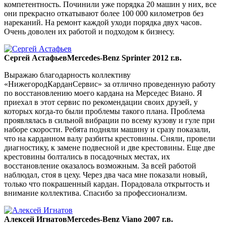
компетентность. Починили уже порядка 20 машин у них, все
они прекрасно откатывают более 100 000 километров без
нареканий. На ремонт каждой уходи порядка двух часов.
Очень доволен их работой и подходом к бизнесу.
Сергей Астафьев
Mercedes-Benz Sprinter 2012 г.в.
Выражаю благодарность коллективу
«НижегородКарданСервис» за отлично проведенную работу
по восстановлению моего кардана на Мерседес Виано. Я
приехал в этот сервис по рекомендации своих друзей, у
которых когда-то были проблемы такого плана. Проблема
проявлялась в сильной вибрации по всему кузову и гуле при
наборе скорости. Ребята подняли машину и сразу показали,
что на карданном валу разбиты крестовины. Сняли, провели
диагностику, к замене подвесной и две крестовины. Еще две
крестовины болтались в посадочных местах, их
восстановление оказалось возможным. За всей работой
наблюдал, стоя в цеху. Через два часа мне показали новый,
только что покрашенный кардан. Порадовала открытость и
внимание коллектива. Спасибо за профессионализм.
Алексей Игнатов
Mercedes-Benz Viano 2007 г.в.