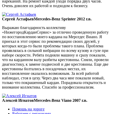
нареканий. На ремонт каждой уходи порядка двух часов.
Очень доволен их работой и подходом к бизнесу.
Сергей Астафьев
Mercedes-Benz Sprinter 2012 г.в.
Выражаю благодарность коллективу
«НижегородКарданСервис» за отлично проведенную работу
по восстановлению моего кардана на Мерседес Виано. Я
приехал в этот сервис по рекомендации своих друзей, у
которых когда-то были проблемы такого плана. Проблема
проявлялась в сильной вибрации по всему кузову и гуле при
наборе скорости. Ребята подняли машину и сразу показали,
что на карданном валу разбиты крестовины. Сняли, провели
диагностику, к замене подвесной и две крестовины. Еще две
крестовины болтались в посадочных местах, их
восстановление оказалось возможным. За всей работой
наблюдал, стоя в цеху. Через два часа мне показали новый,
только что покрашенный кардан. Порадовала открытость и
внимание коллектива. Спасибо за профессионализм.
Алексей Игнатов
Mercedes-Benz Viano 2007 г.в.
Помощь на дороге
Работаем с регионами