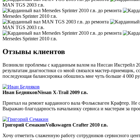
MAN TGS 2003 г.в.
Mersedes Sprinter 2010 г.в.
MAN TGS 2003 г.в.
Mersedes Sprinter 2010 г.в.
Отзывы клиентов
Возникли проблемы с карданным валом на Ниссан Икстрейл 200
результатам диагностики со мной связался мастер-приемщик, со
последующая балансировка обошлись мне чуть больше 4 000 ру
Иван Бедняков
Nissan X-Trail 2009 г.в.
Приехал на ремонт карданного вала Фольксваген Крафтер. Не ож
Выражаю благодарность начальнику сервиса и мастерам за пр
Григорий Семакин
Volkswagen Crafter 2010 г.в.
Хочу отметить слаженную работу сотрудников сервисного цент