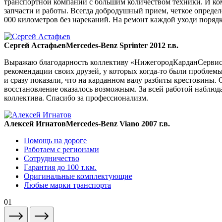
транспортной компании с большим количеством техники. И ком
запчасти и работы. Всегда добродушный прием, четкое опреде
000 километров без нареканий. На ремонт каждой уходи порядка
Сергей Астафьев
Mercedes-Benz Sprinter 2012 г.в.
Выражаю благодарность коллективу «НижегородКарданСервис» 
рекомендации своих друзей, у которых когда-то были проблемы
и сразу показали, что на карданном валу разбиты крестовины. 
восстановление оказалось возможным. За всей работой наблюда
коллектива. Спасибо за профессионализм.
Алексей Игнатов
Mercedes-Benz Viano 2007 г.в.
Помощь на дороге
Работаем с регионами
Сотрудничество
Гарантия до 100 т.км.
Оригинальные комплектующие
Любые марки транспорта
01