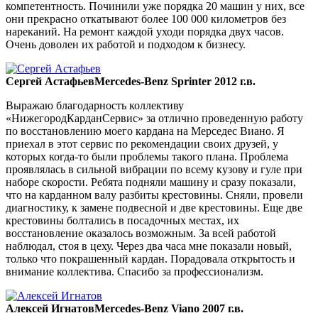
компетентность. Починили уже порядка 20 машин у них, все
они прекрасно откатывают более 100 000 километров без
нареканий. На ремонт каждой уходи порядка двух часов.
Очень доволен их работой и подходом к бизнесу.
Сергей Астафьев
Mercedes-Benz Sprinter 2012 г.в.
Выражаю благодарность коллективу
«НижегородКарданСервис» за отлично проведенную работу
по восстановлению моего кардана на Мерседес Виано. Я
приехал в этот сервис по рекомендации своих друзей, у
которых когда-то были проблемы такого плана. Проблема
проявлялась в сильной вибрации по всему кузову и гуле при
наборе скорости. Ребята подняли машину и сразу показали,
что на карданном валу разбиты крестовины. Сняли, провели
диагностику, к замене подвесной и две крестовины. Еще две
крестовины болтались в посадочных местах, их
восстановление оказалось возможным. За всей работой
наблюдал, стоя в цеху. Через два часа мне показали новый,
только что покрашенный кардан. Порадовала открытость и
внимание коллектива. Спасибо за профессионализм.
Алексей Игнатов
Mercedes-Benz Viano 2007 г.в.