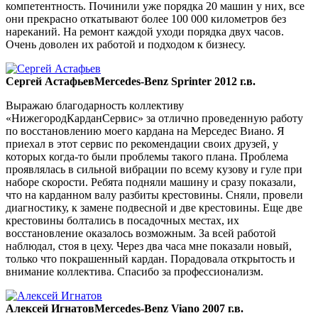
компетентность. Починили уже порядка 20 машин у них, все
они прекрасно откатывают более 100 000 километров без
нареканий. На ремонт каждой уходи порядка двух часов.
Очень доволен их работой и подходом к бизнесу.
Сергей Астафьев
Mercedes-Benz Sprinter 2012 г.в.
Выражаю благодарность коллективу
«НижегородКарданСервис» за отлично проведенную работу
по восстановлению моего кардана на Мерседес Виано. Я
приехал в этот сервис по рекомендации своих друзей, у
которых когда-то были проблемы такого плана. Проблема
проявлялась в сильной вибрации по всему кузову и гуле при
наборе скорости. Ребята подняли машину и сразу показали,
что на карданном валу разбиты крестовины. Сняли, провели
диагностику, к замене подвесной и две крестовины. Еще две
крестовины болтались в посадочных местах, их
восстановление оказалось возможным. За всей работой
наблюдал, стоя в цеху. Через два часа мне показали новый,
только что покрашенный кардан. Порадовала открытость и
внимание коллектива. Спасибо за профессионализм.
Алексей Игнатов
Mercedes-Benz Viano 2007 г.в.