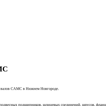
MC
х валов CAMC в Нижнем Новгороде.
 подвесных подшипников, шлицевых соединений, шрусов, фланце