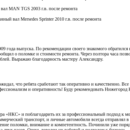
9 года выпуска. По рекомендации своего знакомого обратился 
общил о поломке и стоимости ремонта. Через полтора часа позво
блей. Выражаю благодарность мастеру Александру.
идал, что ребята сработают так оперативно и качественно. Все 
офессионализм и оперативность! Буду рекомендовать Нижегород
ра «НКС» и поблагодарить их за профессиональный подход к мо
мерческий транспорт, и личные автомобили всегда отправлял в 
ление поломки, внимание и компетентность. Починили уже поряд
 двух часов. Очень доволен их работой и подходом к бизнесу.