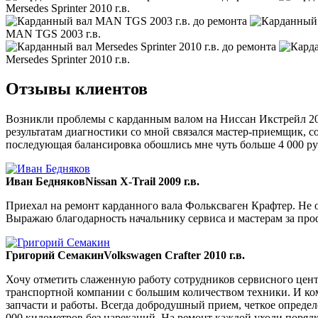
Mersedes Sprinter 2010 г.в.
MAN TGS 2003 г.в.
Mersedes Sprinter 2010 г.в.
Отзывы клиентов
Возникли проблемы с карданным валом на Ниссан Икстрейл 200
результатам диагностики со мной связался мастер-приемщик, со
последующая балансировка обошлись мне чуть больше 4 000 ру
Иван Бедняков
Nissan X-Trail 2009 г.в.
Приехал на ремонт карданного вала Фольксваген Крафтер. Не ож
Выражаю благодарность начальнику сервиса и мастерам за пр
Григорий Семакин
Volkswagen Crafter 2010 г.в.
Хочу отметить слаженную работу сотрудников сервисного цент
транспортной компании с большим количеством техники. И ком
запчасти и работы. Всегда добродушный прием, четкое опреде
000 километров без нареканий. На ремонт каждой уходи порядка