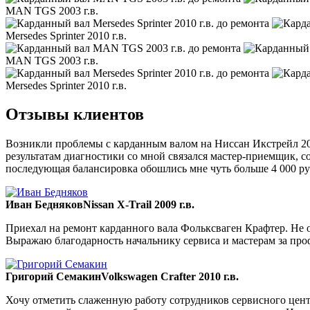
MAN TGS 2003 г.в.
Mersedes Sprinter 2010 г.в.
MAN TGS 2003 г.в.
Mersedes Sprinter 2010 г.в.
Отзывы клиентов
Возникли проблемы с карданным валом на Ниссан Икстрейл 200
результатам диагностики со мной связался мастер-приемщик, со
последующая балансировка обошлись мне чуть больше 4 000 ру
Иван Бедняков
Nissan X-Trail 2009 г.в.
Приехал на ремонт карданного вала Фольксваген Крафтер. Не ож
Выражаю благодарность начальнику сервиса и мастерам за пр
Григорий Семакин
Volkswagen Crafter 2010 г.в.
Хочу отметить слаженную работу сотрудников сервисного цент