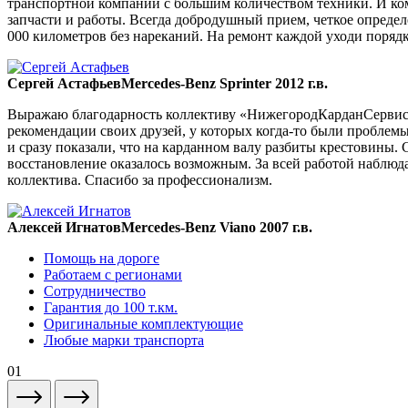
транспортной компании с большим количеством техники. И ком
запчасти и работы. Всегда добродушный прием, четкое опреде
000 километров без нареканий. На ремонт каждой уходи порядка
Сергей Астафьев
Mercedes-Benz Sprinter 2012 г.в.
Выражаю благодарность коллективу «НижегородКарданСервис» 
рекомендации своих друзей, у которых когда-то были проблемы
и сразу показали, что на карданном валу разбиты крестовины. 
восстановление оказалось возможным. За всей работой наблюда
коллектива. Спасибо за профессионализм.
Алексей Игнатов
Mercedes-Benz Viano 2007 г.в.
Помощь на дороге
Работаем с регионами
Сотрудничество
Гарантия до 100 т.км.
Оригинальные комплектующие
Любые марки транспорта
01