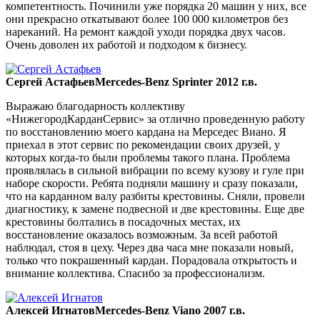
компетентность. Починили уже порядка 20 машин у них, все
они прекрасно откатывают более 100 000 километров без
нареканий. На ремонт каждой уходи порядка двух часов.
Очень доволен их работой и подходом к бизнесу.
Сергей Астафьев
Mercedes-Benz Sprinter 2012 г.в.
Выражаю благодарность коллективу
«НижегородКарданСервис» за отлично проведенную работу
по восстановлению моего кардана на Мерседес Виано. Я
приехал в этот сервис по рекомендации своих друзей, у
которых когда-то были проблемы такого плана. Проблема
проявлялась в сильной вибрации по всему кузову и гуле при
наборе скорости. Ребята подняли машину и сразу показали,
что на карданном валу разбиты крестовины. Сняли, провели
диагностику, к замене подвесной и две крестовины. Еще две
крестовины болтались в посадочных местах, их
восстановление оказалось возможным. За всей работой
наблюдал, стоя в цеху. Через два часа мне показали новый,
только что покрашенный кардан. Порадовала открытость и
внимание коллектива. Спасибо за профессионализм.
Алексей Игнатов
Mercedes-Benz Viano 2007 г.в.