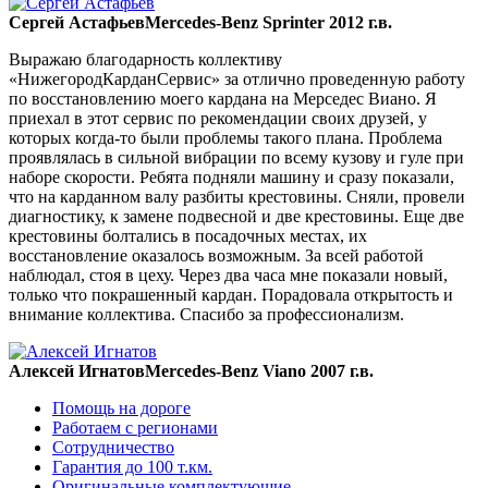
Сергей Астафьев
Mercedes-Benz Sprinter 2012 г.в.
Выражаю благодарность коллективу
«НижегородКарданСервис» за отлично проведенную работу
по восстановлению моего кардана на Мерседес Виано. Я
приехал в этот сервис по рекомендации своих друзей, у
которых когда-то были проблемы такого плана. Проблема
проявлялась в сильной вибрации по всему кузову и гуле при
наборе скорости. Ребята подняли машину и сразу показали,
что на карданном валу разбиты крестовины. Сняли, провели
диагностику, к замене подвесной и две крестовины. Еще две
крестовины болтались в посадочных местах, их
восстановление оказалось возможным. За всей работой
наблюдал, стоя в цеху. Через два часа мне показали новый,
только что покрашенный кардан. Порадовала открытость и
внимание коллектива. Спасибо за профессионализм.
Алексей Игнатов
Mercedes-Benz Viano 2007 г.в.
Помощь на дороге
Работаем с регионами
Сотрудничество
Гарантия до 100 т.км.
Оригинальные комплектующие