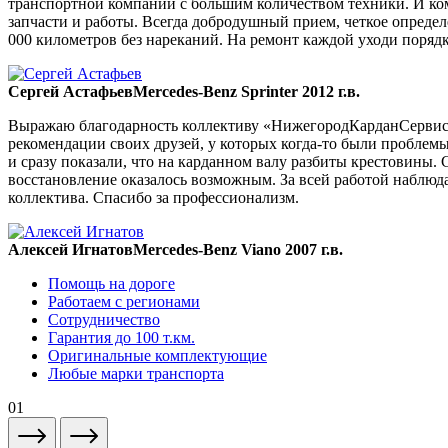
транспортной компании с большим количеством техники. И ком
запчасти и работы. Всегда добродушный прием, четкое опреде
000 километров без нареканий. На ремонт каждой уходи порядка
Сергей Астафьев
Mercedes-Benz Sprinter 2012 г.в.
Выражаю благодарность коллективу «НижегородКарданСервис» 
рекомендации своих друзей, у которых когда-то были проблемы
и сразу показали, что на карданном валу разбиты крестовины. 
восстановление оказалось возможным. За всей работой наблюда
коллектива. Спасибо за профессионализм.
Алексей Игнатов
Mercedes-Benz Viano 2007 г.в.
Помощь на дороге
Работаем с регионами
Сотрудничество
Гарантия до 100 т.км.
Оригинальные комплектующие
Любые марки транспорта
01