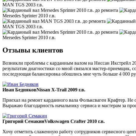
MAN TGS 2003 г.в.
Mersedes Sprinter 2010 г.в.
MAN TGS 2003 г.в.
Mersedes Sprinter 2010 г.в.
Отзывы клиентов
Возникли проблемы с карданным валом на Ниссан Икстрейл 200
результатам диагностики со мной связался мастер-приемщик, со
последующая балансировка обошлись мне чуть больше 4 000 ру
Иван Бедняков
Nissan X-Trail 2009 г.в.
Приехал на ремонт карданного вала Фольксваген Крафтер. Не ож
Выражаю благодарность начальнику сервиса и мастерам за пр
Григорий Семакин
Volkswagen Crafter 2010 г.в.
Хочу отметить слаженную работу сотрудников сервисного цент