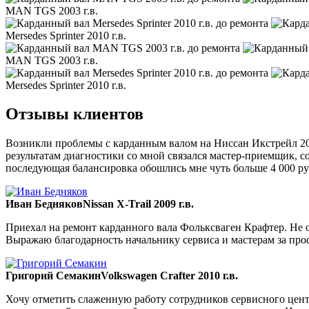
MAN TGS 2003 г.в.
Mersedes Sprinter 2010 г.в.
MAN TGS 2003 г.в.
Mersedes Sprinter 2010 г.в.
Отзывы клиентов
Возникли проблемы с карданным валом на Ниссан Икстрейл 200
результатам диагностики со мной связался мастер-приемщик, со
последующая балансировка обошлись мне чуть больше 4 000 ру
Иван Бедняков
Nissan X-Trail 2009 г.в.
Приехал на ремонт карданного вала Фольксваген Крафтер. Не ож
Выражаю благодарность начальнику сервиса и мастерам за пр
Григорий Семакин
Volkswagen Crafter 2010 г.в.
Хочу отметить слаженную работу сотрудников сервисного цент