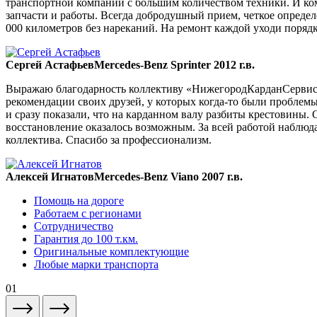
транспортной компании с большим количеством техники. И ком
запчасти и работы. Всегда добродушный прием, четкое опреде
000 километров без нареканий. На ремонт каждой уходи порядка
Сергей Астафьев
Mercedes-Benz Sprinter 2012 г.в.
Выражаю благодарность коллективу «НижегородКарданСервис» 
рекомендации своих друзей, у которых когда-то были проблемы
и сразу показали, что на карданном валу разбиты крестовины. 
восстановление оказалось возможным. За всей работой наблюда
коллектива. Спасибо за профессионализм.
Алексей Игнатов
Mercedes-Benz Viano 2007 г.в.
Помощь на дороге
Работаем с регионами
Сотрудничество
Гарантия до 100 т.км.
Оригинальные комплектующие
Любые марки транспорта
01