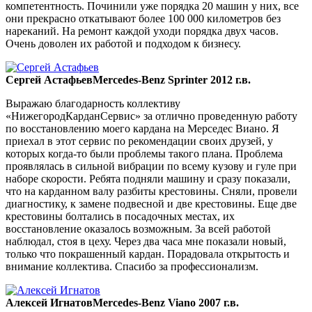
компетентность. Починили уже порядка 20 машин у них, все
они прекрасно откатывают более 100 000 километров без
нареканий. На ремонт каждой уходи порядка двух часов.
Очень доволен их работой и подходом к бизнесу.
Сергей Астафьев
Mercedes-Benz Sprinter 2012 г.в.
Выражаю благодарность коллективу
«НижегородКарданСервис» за отлично проведенную работу
по восстановлению моего кардана на Мерседес Виано. Я
приехал в этот сервис по рекомендации своих друзей, у
которых когда-то были проблемы такого плана. Проблема
проявлялась в сильной вибрации по всему кузову и гуле при
наборе скорости. Ребята подняли машину и сразу показали,
что на карданном валу разбиты крестовины. Сняли, провели
диагностику, к замене подвесной и две крестовины. Еще две
крестовины болтались в посадочных местах, их
восстановление оказалось возможным. За всей работой
наблюдал, стоя в цеху. Через два часа мне показали новый,
только что покрашенный кардан. Порадовала открытость и
внимание коллектива. Спасибо за профессионализм.
Алексей Игнатов
Mercedes-Benz Viano 2007 г.в.