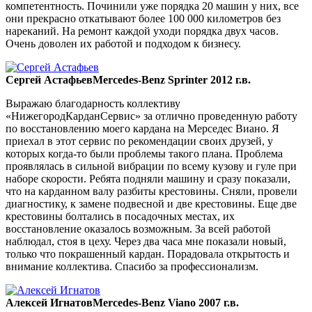
компетентность. Починили уже порядка 20 машин у них, все
они прекрасно откатывают более 100 000 километров без
нареканий. На ремонт каждой уходи порядка двух часов.
Очень доволен их работой и подходом к бизнесу.
Сергей Астафьев
Mercedes-Benz Sprinter 2012 г.в.
Выражаю благодарность коллективу
«НижегородКарданСервис» за отлично проведенную работу
по восстановлению моего кардана на Мерседес Виано. Я
приехал в этот сервис по рекомендации своих друзей, у
которых когда-то были проблемы такого плана. Проблема
проявлялась в сильной вибрации по всему кузову и гуле при
наборе скорости. Ребята подняли машину и сразу показали,
что на карданном валу разбиты крестовины. Сняли, провели
диагностику, к замене подвесной и две крестовины. Еще две
крестовины болтались в посадочных местах, их
восстановление оказалось возможным. За всей работой
наблюдал, стоя в цеху. Через два часа мне показали новый,
только что покрашенный кардан. Порадовала открытость и
внимание коллектива. Спасибо за профессионализм.
Алексей Игнатов
Mercedes-Benz Viano 2007 г.в.