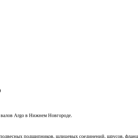
o
 валов Argo в Нижнем Новгороде.
 подвесных подшипников, шлицевых соединений, шрусов, фланце