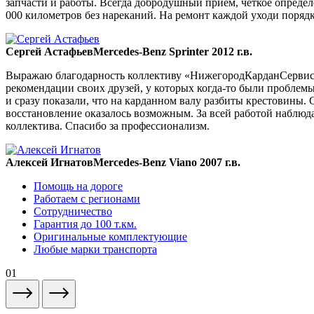
запчасти и работы. Всегда добродушный прием, четкое опреде
000 километров без нареканий. На ремонт каждой уходи порядка
Сергей Астафьев
Mercedes-Benz Sprinter 2012 г.в.
Выражаю благодарность коллективу «НижегородКарданСервис» 
рекомендации своих друзей, у которых когда-то были проблемы
и сразу показали, что на карданном валу разбиты крестовины. 
восстановление оказалось возможным. За всей работой наблюда
коллектива. Спасибо за профессионализм.
Алексей Игнатов
Mercedes-Benz Viano 2007 г.в.
Помощь на дороге
Работаем с регионами
Сотрудничество
Гарантия до 100 т.км.
Оригинальные комплектующие
Любые марки транспорта
01