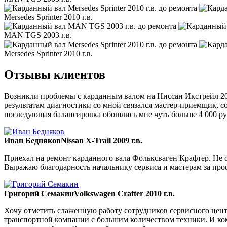
Mersedes Sprinter 2010 г.в.
MAN TGS 2003 г.в.
Mersedes Sprinter 2010 г.в.
Отзывы клиентов
Возникли проблемы с карданным валом на Ниссан Икстрейл 200
результатам диагностики со мной связался мастер-приемщик, со
последующая балансировка обошлись мне чуть больше 4 000 ру
Иван Бедняков
Nissan X-Trail 2009 г.в.
Приехал на ремонт карданного вала Фольксваген Крафтер. Не ож
Выражаю благодарность начальнику сервиса и мастерам за пр
Григорий Семакин
Volkswagen Crafter 2010 г.в.
Хочу отметить слаженную работу сотрудников сервисного цент
транспортной компании с большим количеством техники. И ком