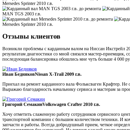
Mersedes Sprinter 2010 г.в.
MAN TGS 2003 г.в.
Mersedes Sprinter 2010 г.в.
Отзывы клиентов
Возникли проблемы с карданным валом на Ниссан Икстрейл 200
результатам диагностики со мной связался мастер-приемщик, со
последующая балансировка обошлись мне чуть больше 4 000 ру
Иван Бедняков
Nissan X-Trail 2009 г.в.
Приехал на ремонт карданного вала Фольксваген Крафтер. Не ож
Выражаю благодарность начальнику сервиса и мастерам за пр
Григорий Семакин
Volkswagen Crafter 2010 г.в.
Хочу отметить слаженную работу сотрудников сервисного цент
транспортной компании с большим количеством техники. И ком
запчасти и работы. Всегда добродушный прием, четкое опреде
000 километров без нареканий. На ремонт каждой уходи порядка