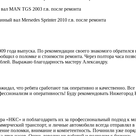
9 года выпуска. По рекомендации своего знакомого обратился 
общил о поломке и стоимости ремонта. Через полтора часа позво
блей. Выражаю благодарность мастеру Александру.
идал, что ребята сработают так оперативно и качественно. Все 
офессионализм и оперативность! Буду рекомендовать Нижегород
ра «НКС» и поблагодарить их за профессиональный подход к мо
мерческий транспорт, и личные автомобили всегда отправлял в 
ление поломки, внимание и компетентность. Починили уже поряд
 двух часов. Очень доволен их работой и подходом к бизнесу.