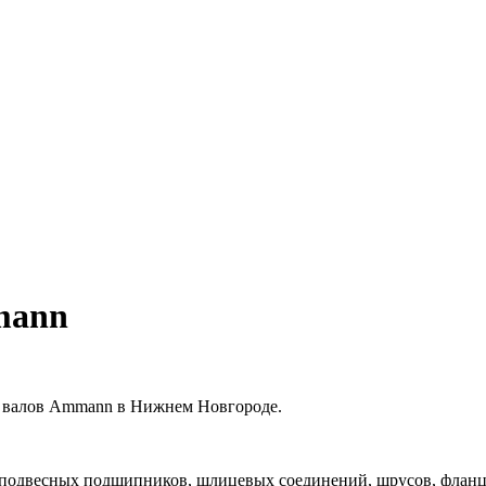
mann
х валов Ammann в Нижнем Новгороде.
 подвесных подшипников, шлицевых соединений, шрусов, фланце