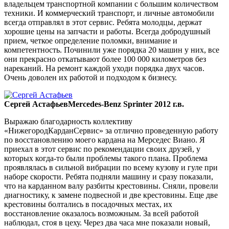
владельцем транспортной компании с большим количеством
техники. И коммерческий транспорт, и личные автомобили
всегда отправлял в этот сервис. Ребята молодцы, держат
хорошие цены на запчасти и работы. Всегда добродушный
прием, четкое определение поломки, внимание и
компетентность. Починили уже порядка 20 машин у них, все
они прекрасно откатывают более 100 000 километров без
нареканий. На ремонт каждой уходи порядка двух часов.
Очень доволен их работой и подходом к бизнесу.
Сергей Астафьев
Mercedes-Benz Sprinter 2012 г.в.
Выражаю благодарность коллективу
«НижегородКарданСервис» за отлично проведенную работу
по восстановлению моего кардана на Мерседес Виано. Я
приехал в этот сервис по рекомендации своих друзей, у
которых когда-то были проблемы такого плана. Проблема
проявлялась в сильной вибрации по всему кузову и гуле при
наборе скорости. Ребята подняли машину и сразу показали,
что на карданном валу разбиты крестовины. Сняли, провели
диагностику, к замене подвесной и две крестовины. Еще две
крестовины болтались в посадочных местах, их
восстановление оказалось возможным. За всей работой
наблюдал, стоя в цеху. Через два часа мне показали новый,