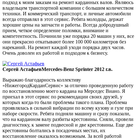
подход к моим заказам на ремонт карданных валов. Являюсь
владельцем транспортной компании с большим количеством
техники. И коммерческий транспорт, и личные автомобили
всегда отправлял в этот сервис. Ребята молодцы, держат
хорошие цены на запчасти и работы. Всегда добродушный
прием, четкое определение поломки, внимание и
компетентность. Починили уже порядка 20 машин у них, все
они прекрасно откатывают более 100 000 километров без
нареканий. На ремонт каждой уходи порядка двух часов.
Очень доволен их работой и подходом к бизнесу.
Сергей Астафьев
Mercedes-Benz Sprinter 2012 г.в.
Выражаю благодарность коллективу
«НижегородКарданСервис» за отлично проведенную работу
по восстановлению моего кардана на Мерседес Виано. Я
приехал в этот сервис по рекомендации своих друзей, у
которых когда-то были проблемы такого плана. Проблема
проявлялась в сильной вибрации по всему кузову и гуле при
наборе скорости. Ребята подняли машину и сразу показали,
что на карданном валу разбиты крестовины. Сняли, провели
диагностику, к замене подвесной и две крестовины. Еще две
крестовины болтались в посадочных местах, их
восстановление оказалось возможным. За всей работой