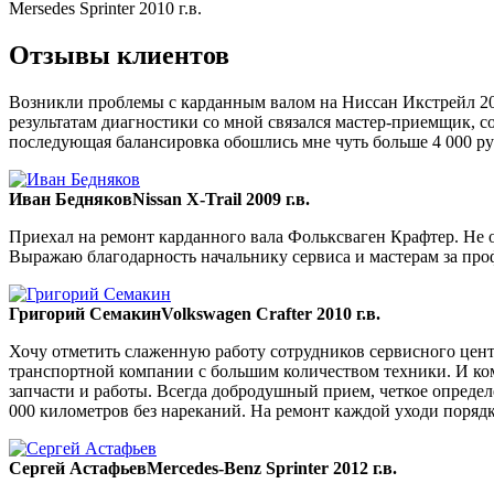
Mersedes Sprinter 2010 г.в.
Отзывы клиентов
Возникли проблемы с карданным валом на Ниссан Икстрейл 200
результатам диагностики со мной связался мастер-приемщик, со
последующая балансировка обошлись мне чуть больше 4 000 ру
Иван Бедняков
Nissan X-Trail 2009 г.в.
Приехал на ремонт карданного вала Фольксваген Крафтер. Не ож
Выражаю благодарность начальнику сервиса и мастерам за пр
Григорий Семакин
Volkswagen Crafter 2010 г.в.
Хочу отметить слаженную работу сотрудников сервисного цент
транспортной компании с большим количеством техники. И ком
запчасти и работы. Всегда добродушный прием, четкое опреде
000 километров без нареканий. На ремонт каждой уходи порядка
Сергей Астафьев
Mercedes-Benz Sprinter 2012 г.в.