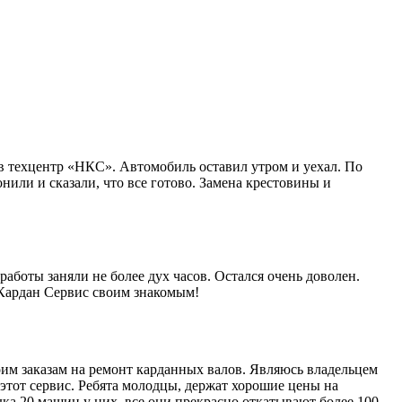
в техцентр «НКС». Автомобиль оставил утром и уехал. По
нили и сказали, что все готово. Замена крестовины и
работы заняли не более дух часов. Остался очень доволен.
 Кардан Сервис своим знакомым!
им заказам на ремонт карданных валов. Являюсь владельцем
этот сервис. Ребята молодцы, держат хорошие цены на
ка 20 машин у них, все они прекрасно откатывают более 100