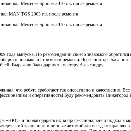
9 года выпуска. По рекомендации своего знакомого обратился 
общил о поломке и стоимости ремонта. Через полтора часа позво
блей. Выражаю благодарность мастеру Александру.
идал, что ребята сработают так оперативно и качественно. Все 
офессионализм и оперативность! Буду рекомендовать Нижегород
ра «НКС» и поблагодарить их за профессиональный подход к мо
мерческий транспорт, и личные автомобили всегда отправлял в 
ление поломки, внимание и компетентность. Починили уже поряд