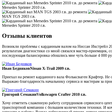
Mersedes Sprinter 2010 г.в.
MAN TGS 2003 г.в.
Mersedes Sprinter 2010 г.в.
Отзывы клиентов
Возникли проблемы с карданным валом на Ниссан Икстрейл 200
результатам диагностики со мной связался мастер-приемщик, со
последующая балансировка обошлись мне чуть больше 4 000 ру
Иван Бедняков
Nissan X-Trail 2009 г.в.
Приехал на ремонт карданного вала Фольксваген Крафтер. Не ож
Выражаю благодарность начальнику сервиса и мастерам за пр
Григорий Семакин
Volkswagen Crafter 2010 г.в.
Хочу отметить слаженную работу сотрудников сервисного цент
транспортной компании с большим количеством техники. И ком
запчасти и работы. Всегда добродушный прием, четкое опреде