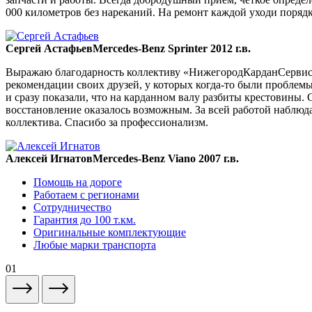
000 километров без нареканий. На ремонт каждой уходи порядка
Сергей Астафьев
Mercedes-Benz Sprinter 2012 г.в.
Выражаю благодарность коллективу «НижегородКарданСервис» 
рекомендации своих друзей, у которых когда-то были проблемы
и сразу показали, что на карданном валу разбиты крестовины. 
восстановление оказалось возможным. За всей работой наблюда
коллектива. Спасибо за профессионализм.
Алексей Игнатов
Mercedes-Benz Viano 2007 г.в.
Помощь на дороге
Работаем с регионами
Сотрудничество
Гарантия до 100 т.км.
Оригинальные комплектующие
Любые марки транспорта
01