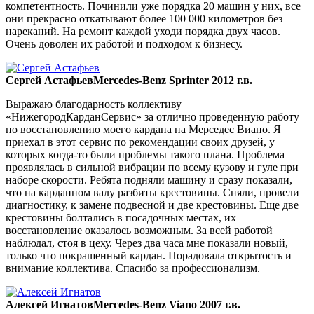
компетентность. Починили уже порядка 20 машин у них, все
они прекрасно откатывают более 100 000 километров без
нареканий. На ремонт каждой уходи порядка двух часов.
Очень доволен их работой и подходом к бизнесу.
Сергей Астафьев
Mercedes-Benz Sprinter 2012 г.в.
Выражаю благодарность коллективу
«НижегородКарданСервис» за отлично проведенную работу
по восстановлению моего кардана на Мерседес Виано. Я
приехал в этот сервис по рекомендации своих друзей, у
которых когда-то были проблемы такого плана. Проблема
проявлялась в сильной вибрации по всему кузову и гуле при
наборе скорости. Ребята подняли машину и сразу показали,
что на карданном валу разбиты крестовины. Сняли, провели
диагностику, к замене подвесной и две крестовины. Еще две
крестовины болтались в посадочных местах, их
восстановление оказалось возможным. За всей работой
наблюдал, стоя в цеху. Через два часа мне показали новый,
только что покрашенный кардан. Порадовала открытость и
внимание коллектива. Спасибо за профессионализм.
Алексей Игнатов
Mercedes-Benz Viano 2007 г.в.