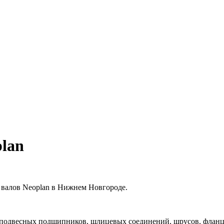
lan
 валов Neoplan в Нижнем Новгороде.
 подвесных подшипников, шлицевых соединений, шрусов, фланце