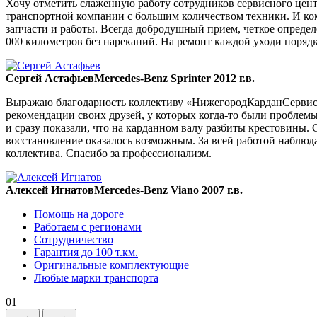
Хочу отметить слаженную работу сотрудников сервисного цент
транспортной компании с большим количеством техники. И ком
запчасти и работы. Всегда добродушный прием, четкое опреде
000 километров без нареканий. На ремонт каждой уходи порядка
Сергей Астафьев
Mercedes-Benz Sprinter 2012 г.в.
Выражаю благодарность коллективу «НижегородКарданСервис» 
рекомендации своих друзей, у которых когда-то были проблемы
и сразу показали, что на карданном валу разбиты крестовины. 
восстановление оказалось возможным. За всей работой наблюда
коллектива. Спасибо за профессионализм.
Алексей Игнатов
Mercedes-Benz Viano 2007 г.в.
Помощь на дороге
Работаем с регионами
Сотрудничество
Гарантия до 100 т.км.
Оригинальные комплектующие
Любые марки транспорта
01