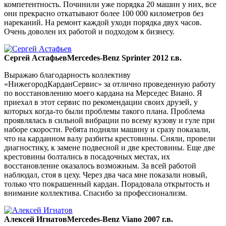
компетентность. Починили уже порядка 20 машин у них, все
они прекрасно откатывают более 100 000 километров без
нареканий. На ремонт каждой уходи порядка двух часов.
Очень доволен их работой и подходом к бизнесу.
Сергей Астафьев
Mercedes-Benz Sprinter 2012 г.в.
Выражаю благодарность коллективу
«НижегородКарданСервис» за отлично проведенную работу
по восстановлению моего кардана на Мерседес Виано. Я
приехал в этот сервис по рекомендации своих друзей, у
которых когда-то были проблемы такого плана. Проблема
проявлялась в сильной вибрации по всему кузову и гуле при
наборе скорости. Ребята подняли машину и сразу показали,
что на карданном валу разбиты крестовины. Сняли, провели
диагностику, к замене подвесной и две крестовины. Еще две
крестовины болтались в посадочных местах, их
восстановление оказалось возможным. За всей работой
наблюдал, стоя в цеху. Через два часа мне показали новый,
только что покрашенный кардан. Порадовала открытость и
внимание коллектива. Спасибо за профессионализм.
Алексей Игнатов
Mercedes-Benz Viano 2007 г.в.