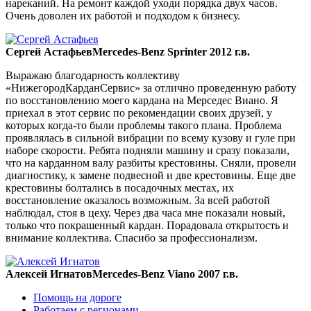
нареканий. На ремонт каждой уходи порядка двух часов.
Очень доволен их работой и подходом к бизнесу.
Сергей Астафьев
Mercedes-Benz Sprinter 2012 г.в.
Выражаю благодарность коллективу
«НижегородКарданСервис» за отлично проведенную работу
по восстановлению моего кардана на Мерседес Виано. Я
приехал в этот сервис по рекомендации своих друзей, у
которых когда-то были проблемы такого плана. Проблема
проявлялась в сильной вибрации по всему кузову и гуле при
наборе скорости. Ребята подняли машину и сразу показали,
что на карданном валу разбиты крестовины. Сняли, провели
диагностику, к замене подвесной и две крестовины. Еще две
крестовины болтались в посадочных местах, их
восстановление оказалось возможным. За всей работой
наблюдал, стоя в цеху. Через два часа мне показали новый,
только что покрашенный кардан. Порадовала открытость и
внимание коллектива. Спасибо за профессионализм.
Алексей Игнатов
Mercedes-Benz Viano 2007 г.в.
Помощь на дороге
Работаем с регионами