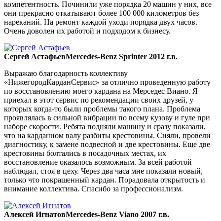
компетентность. Починили уже порядка 20 машин у них, все
они прекрасно откатывают более 100 000 километров без
нареканий. На ремонт каждой уходи порядка двух часов.
Очень доволен их работой и подходом к бизнесу.
Сергей Астафьев
Mercedes-Benz Sprinter 2012 г.в.
Выражаю благодарность коллективу
«НижегородКарданСервис» за отлично проведенную работу
по восстановлению моего кардана на Мерседес Виано. Я
приехал в этот сервис по рекомендации своих друзей, у
которых когда-то были проблемы такого плана. Проблема
проявлялась в сильной вибрации по всему кузову и гуле при
наборе скорости. Ребята подняли машину и сразу показали,
что на карданном валу разбиты крестовины. Сняли, провели
диагностику, к замене подвесной и две крестовины. Еще две
крестовины болтались в посадочных местах, их
восстановление оказалось возможным. За всей работой
наблюдал, стоя в цеху. Через два часа мне показали новый,
только что покрашенный кардан. Порадовала открытость и
внимание коллектива. Спасибо за профессионализм.
Алексей Игнатов
Mercedes-Benz Viano 2007 г.в.