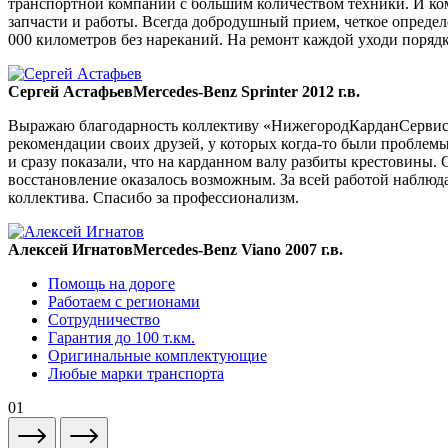
транспортной компании с большим количеством техники. И ком
запчасти и работы. Всегда добродушный прием, четкое опреде
000 километров без нареканий. На ремонт каждой уходи порядка
Сергей Астафьев
Mercedes-Benz Sprinter 2012 г.в.
Выражаю благодарность коллективу «НижегородКарданСервис» 
рекомендации своих друзей, у которых когда-то были проблемы
и сразу показали, что на карданном валу разбиты крестовины. 
восстановление оказалось возможным. За всей работой наблюда
коллектива. Спасибо за профессионализм.
Алексей Игнатов
Mercedes-Benz Viano 2007 г.в.
Помощь на дороге
Работаем с регионами
Сотрудничество
Гарантия до 100 т.км.
Оригинальные комплектующие
Любые марки транспорта
01