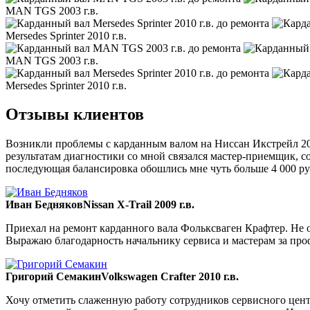
MAN TGS 2003 г.в.
Mersedes Sprinter 2010 г.в.
MAN TGS 2003 г.в.
Mersedes Sprinter 2010 г.в.
Отзывы клиентов
Возникли проблемы с карданным валом на Ниссан Икстрейл 200
результатам диагностики со мной связался мастер-приемщик, со
последующая балансировка обошлись мне чуть больше 4 000 ру
Иван Бедняков
Nissan X-Trail 2009 г.в.
Приехал на ремонт карданного вала Фольксваген Крафтер. Не ож
Выражаю благодарность начальнику сервиса и мастерам за пр
Григорий Семакин
Volkswagen Crafter 2010 г.в.
Хочу отметить слаженную работу сотрудников сервисного цент